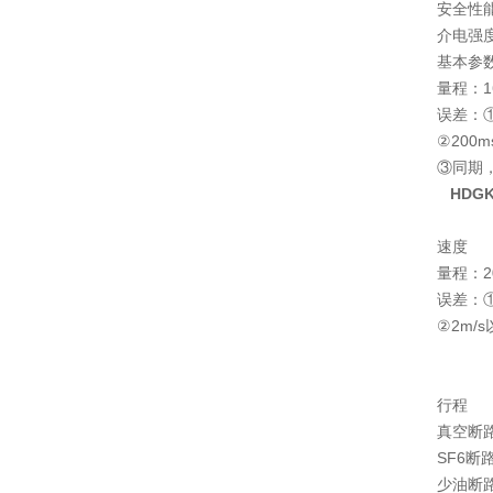
安全性
介电强
基本参
量程：16
误差：①
②200
③同期，
HDG
速度
量程：20
误差：①
②2m/s
行程
真空断路
SF6断
少油断路