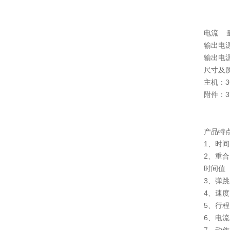
电流 量
输出电
输出电源
尺寸
主机：36
附件：37
产品特
1、时
2、重
时间值
3、弹
4、速
5、行
6、电