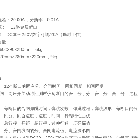
程：20.00A ，分辨率：0.01A
源： 12路金属断口
 DC30～250V数字可调/20A（瞬时工作）
及质量
0×290×280mm ; 6kg
0mm×280mm×220mm ; 9kg
点
间：12个断口的固有分、合闸时间，同相同期、相间同期
合闸：高压开关动特性测试仪每断口的合－分，分－合，分－合－分；过
跳：每断口的合闸弹跳时间，弹跳次数，弹跳过程，弹跳波形；每断口的分
度：刚分、刚合速度，速度，时间－行程特性曲线
程：总行程，开距，超行程，过冲行程，反弹幅值
流：分、合闸线圈的分、合闸电流值、电流波形图