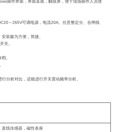
dows操作界面，界面直观，触摸屏，便于现场操作人员使
0～265V可调电源，电流20A。任意整定分、合闸线
，安装极为方便，简捷。
油开关。
存档。
。
，进行分析对比，还能进行开关震动频率分析。
器，直线传感器，磁性表座