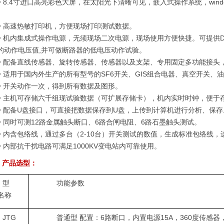
 8.4寸进口高亮彩色大屏，在太阳光下清晰可见，嵌入式操作系统，win
。
 高速热敏打印机，方便现场打印测试数据。
 机内集成式操作电源，无须现场二次电源，现场使用方便快捷。可提供DC2
的动作电压值,并可做断路器的低电压动作试验。
 配备直线传感器、旋转传感器、传感器以及支架、专用固定多功能接头
 适用于国内外生产的所有型号的SF6开关、GIS组合电器、真空开关、
 开关动作一次，得到所有数据及图形。
 主机可存储六千组现试验数据（可扩展存储卡），机内实时时钟，便于
 配备U盘接口，可直接把数据保存到U盘，上传到计算机进行分析、保存
 同时可测12路金属触头断口、6路合闸电阻、6路石墨触头测试。
 内含包络线，通过多台（2-10台）开关测试的数值，生成标准包络线
 内部抗干扰电路可满足1000KV变电站内可靠使用。
产品选型：
型
功能参数
名称
JTG
普通型 配置：6路断口，内置电源15A，360度传感