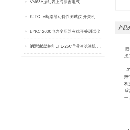
VM63A振动表上海徐吉电气
KJTC-IV断路器动特性测试仪 开关机械特性测试仪大量供应
产品
BYKC-2000电力变压器有载开关测试仪
润滑油滤油机 LHL-250润滑油滤油机 润滑油滤油机
随
接
照
析
系
一