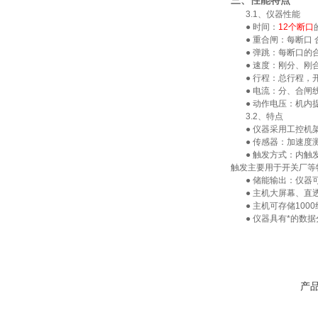
三、性能特点
3.1、仪器性能
● 时间：
12个断口
● 重合闸：每断口 合
● 弹跳：每断口的合
● 速度：刚分、刚合
● 行程：总行程，开
● 电流：分、合闸线
● 动作电压：机内提
3.2、特点
● 仪器采用工控机架
● 传感器：加速度测
● 触发方式：内触发
触发主要用于开关厂等
● 储能输出：仪器可
● 主机大屏幕、直透
● 主机可存储100
● 仪器具有*的数据
产