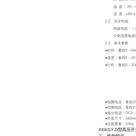
温 度：-20～4
湿 度：≤80％
2.2、安全性能
绝缘电阻：＞2.
介电强度电源对机壳
2.3、基本参数
●时间：量程0～64000
●速度：量程0～20.
●行程：量程0～100
●线圈电流：量程20.
●线圈电阻：量程27.
●输出电源：DC0～27
●外形尺寸：340mm（
●仪器重量：10k
KEKGY-D型高压