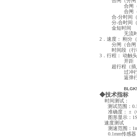
合闸（分闸
合闸（分闸）
合闸
合-分时间
分-合时间
金短时间
无流
2
．速度： 刚分
分闸（合闸）
时间段（行
3
．行程： 动触
开距
超行程（插
过冲
返弹
BLG
◆
技术指标
时间测试：
测试范围：0.1
准确度： ±（
图形显示：1S
速度测试
测速范围：1
0.1mm
传感器