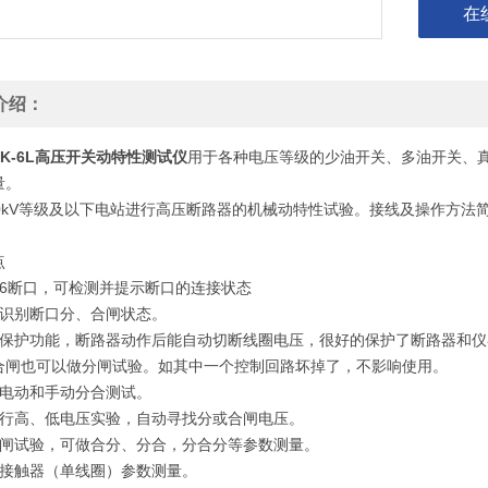
在
介绍：
EGK-6L高压开关动特性测试仪
用于各种电压等级的少油开关、多油开关、
量。
00kV等级及以下电站进行高压断路器的机械动特性试验。接线及操作方
点
立6断口，可检测并提示断口的连接状态
动识别断口分、合闸状态。
时保护功能，断路器动作后能自动切断线圈电压，很好的保护了断路器和
合闸也可以做分闸试验。如其中一个控制回路坏掉了，不影响使用。
持电动和手动分合测试。
进行高、低电压实验，自动寻找分或合闸电压。
合闸试验，可做合分、分合，分合分等参数测量。
空接触器（单线圈）参数测量。