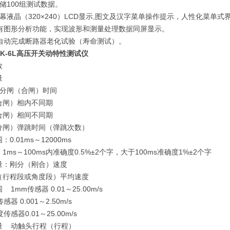
储100组测试数据。
幕液晶（320×240）LCD显示,图文及汉字菜单操作提示，人性化菜单式
具有图形分析功能，实现波形和测量处理数据同屏显示。
全自动完成断路器老化试验（寿命测试）。
EGK-6L高压开关动特性测试仪
数
测量
有分闸（合闸）时间
合闸）相内不同期
合闸）相间不同期
分闸）弹跳时间（弹跳次数）
：0.01ms～12000ms
1ms～100ms内准确度0.5%±2个字，大于100ms准确度1%±2个字
量：刚分（刚合）速度
（行程段或角度段）平均速度
 1mm传感器 0.01～25.00m/s
传感器 0.001～2.50m/s
度传感器0.01～25.00m/s
量 动触头行程（行程）