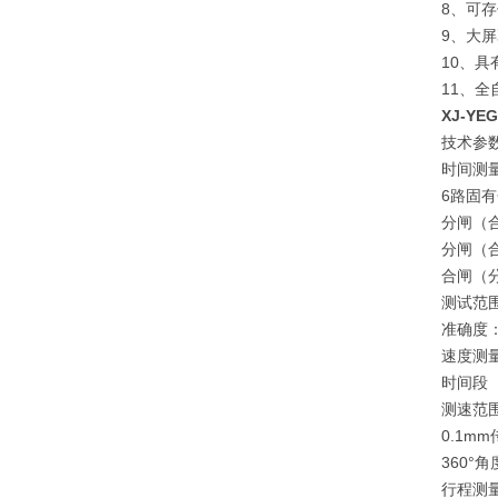
8、可存
9、大屏
10、
11、
XJ-Y
技术参
时间
6路固
分闸（
分闸（
合闸（
测试范围
准确度：
速度测
时间段
测速范围
0.1mm
360°角
行程测