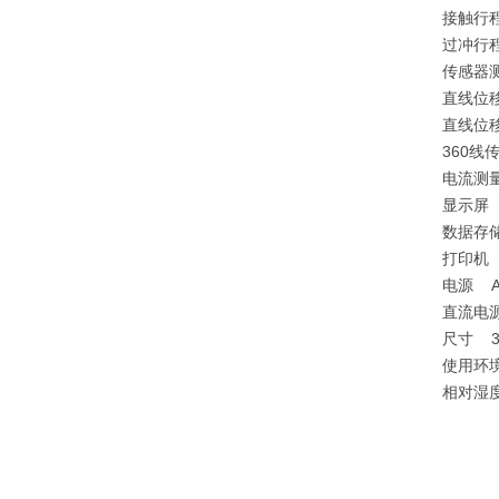
接触行
过冲行
传感器测
直线位移
直线位移
360线
电流测
显示屏
数据存
打印机
电源 AC
直流电源
尺寸 3
使用环境
相对湿