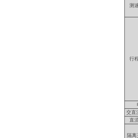
测
行
交直
直
隔离