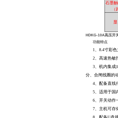
石墨触
（
显
HDKG-10A高压
功能特点
1、8.4寸
2、高速热敏
3、机内集成
分、合闸线圈的
4、配备直线
5、适用于国
6、开关动作
7、主机可存
8、配备U盘