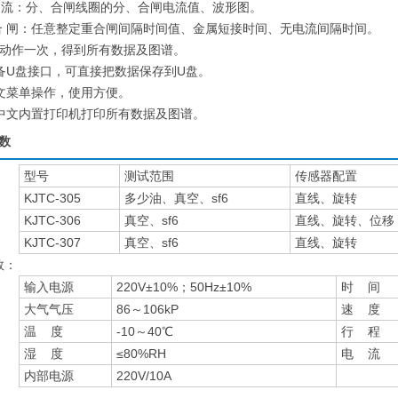
 流：分、合闸线圈的分、合闸电流值、波形图。
 合 闸：任意整定重合闸间隔时间值、金属短接时间、无电流间隔时间。
关动作一次，得到所有数据及图谱。
配备U盘接口，可直接把数据保存到U盘。
中文菜单操作，使用方便。
全中文内置打印机打印所有数据及图谱。
数
型号
测试范围
传感器配置
KJTC-305
多少油、真空、sf6
直线、旋转
KJTC-306
真空、sf6
直线、旋转、位移
KJTC-307
真空、sf6
直线、旋转
数：
输入电源
220V±10%；50Hz±10%
时 间
大气气压
86～106kP
速 度
温 度
-10～40℃
行 程
湿 度
≤80%RH
电 流
内部电源
220V/10A