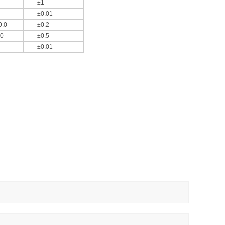
±1
±0.01
.0
±0.2
0
±0.5
±0.01