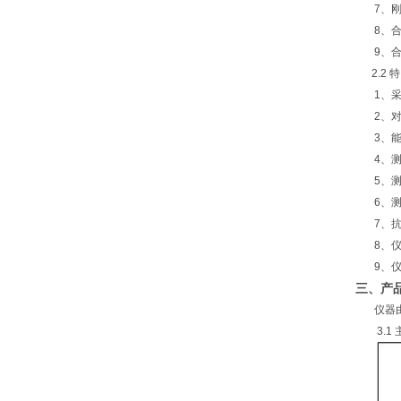
7、刚合
8、合（
9、合（
2.2 
1、采用
2、对开
3、能自
4、测试
5、测量
6、测
7、抗干
8、仪器
9、仪器
三、产
仪器由
3.1 