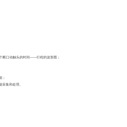
个断口动触头的时间——行程的波形图；
能；
据采集和处理。