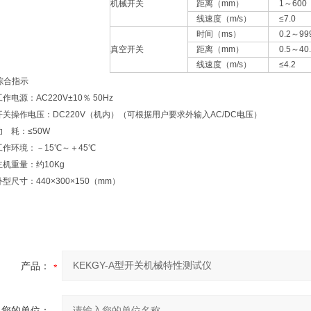
机械开关
距离（mm）
1～600
线速度（m/s）
≤7.0
时间（ms）
0.2～999
真空开关
距离（mm）
0.5～40.
线速度（m/s）
≤4.2
综合指示
源：AC220V±10％ 50Hz
操作电压：DC220V（机内）（可根据用户要求外输入AC/DC电压）
耗：≤50W
环境：－15℃～＋45℃
重量：约10Kg
寸：440×300×150（mm）
产品：
您的单位：