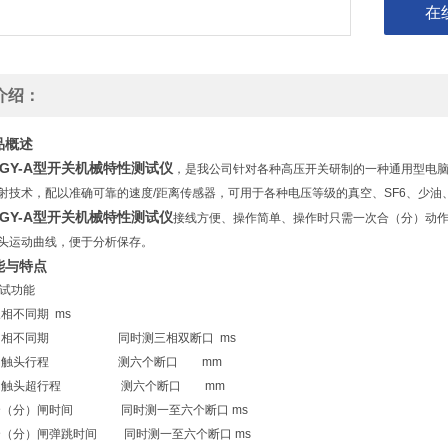
在
介绍：
品概述
KGY-A型开关机械特性测试仪
，是我公司针对各种高压开关研制的一种通用型电
射技术，配以准确可靠的速度/距离传感器，可用于各种电压等级的真空、SF6、少
KGY-A型开关机械特性测试仪
接线方便、操作简单、操作时只需一次合（分）动
头运动曲线，便于分析保存。
能与特点
试功能
不同期 ms
相不同期 同时测三相双断口 ms
动触头行程 测六个断口 mm
触头超行程 测六个断口 mm
（分）闸时间 同时测一至六个断口 ms
分）闸弹跳时间 同时测一至六个断口 ms