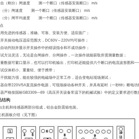
（刚分）闸速度 测一个断口（传感器安装断口） m/s
分）闸速度 测一个断口（传感器安装断口） m/s
分）闸平均速度 测一个断口（传感器安装断口） m/s
特点
先进的传感器，准确、可靠、安装方便、适应面广；
关操动电压适应范围大，DC60V～220V均可操作；
动判别并显示开关操作中的错误指令和不成功操作；
方法灵活，无论是合闸操作、分闸操作，一次操作就能获取所需测量数据；
数据可窗口显示，也可以打印机输出，打印机还能提供六个断口的电流波形图和一
试仪体积小、重量轻、便于携带；
扰能力强，能在较强的电磁场中正常工作，适合变电站现场测试；
自带220V/5A直流操作电源，可现场操动各种开关，并具有延时（一秒钟）断电功
严格按国标GB3309—89《高压开关设备常温下的机械试验》中的定义要求进行数
品结构
主机和传感器两部分组成，铝合金防震箱包装。
主机面板介绍（见下图）