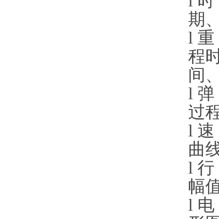
l
时
期
l
重
程
间
l
弹
过
l
速
曲
l
行
幅
l
电