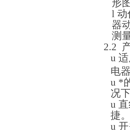
形
l
动
器
测
2.2
u
适
电
u
*
况
u
直
捷
u
开