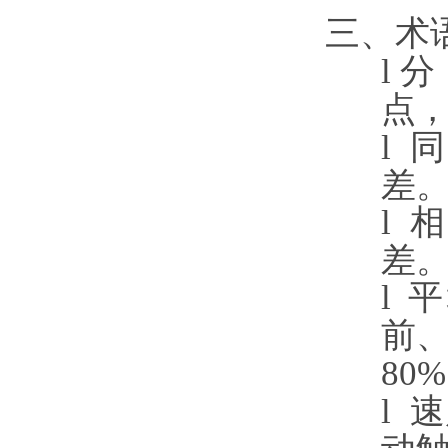
三、术
l
分
点
l
差
l
差
l
平
前
80
l
速