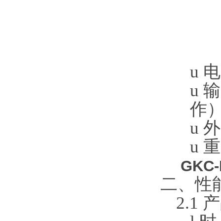
u
电
u
输
作
u
外
u
重
GK
二、性
2.1