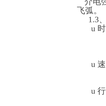
介电
飞弧。
1.3
u
时
②
u
②
u
行