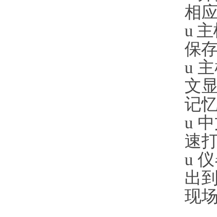
相
u
主
保
u
主
文
记
u
中
速
u
仪
出
现