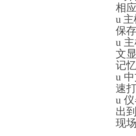
相
u
主
保
u
主
文
记
u
中
速
u
仪
出
现