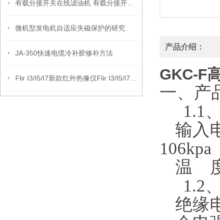
有载分接开关在线滤油机 有载分接开关自动滤油器 开关滤油机
微机型发电机自适应失磁保护的研究
产品介绍：
JA-350快速电缆冷补胶修补方法
GKC-
Flir I3/I5/I7新款红外热像仪Flir I3/I5/I7新款红外热像仪
一、产
1.1
输入
106kpa
温
1.2
绝缘