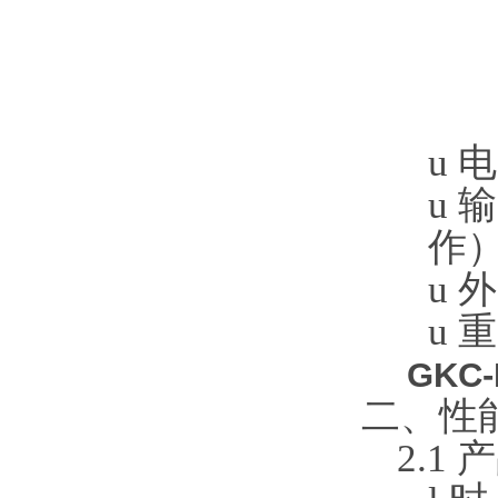
u
电
u
输
作
u
外
u
重
GKC
二、性
2.1