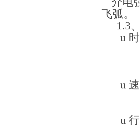
介电
飞弧。
1.3
u
时
②
u
②
u
行