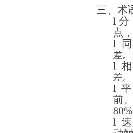
三、术
l
分
点
l
差。
l
差。
l
平
前
80
l
速