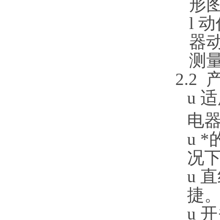
形
l
动
器
测
2.2
u
适
电
u
*
况
u
直
捷
u
开