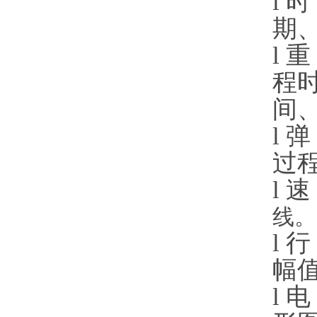
l
时
期
l
重
程
间
l
弹
过
l
速
线。
l
行
幅
l
电