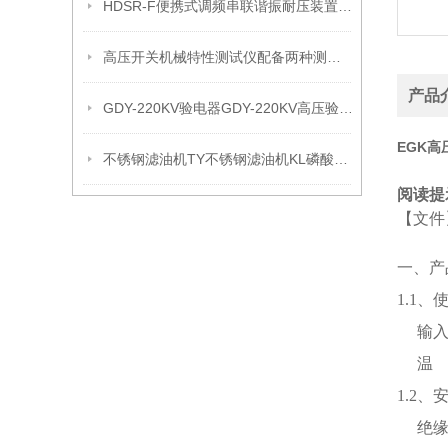
HDSR-F便携式调频串联谐振耐压装置 串联谐振耐压装置
高压开关机械特性测试仪配备两种测速传感器
产品
GDY-220KV验电器GDY-220KV高压验电器
EGK
不锈钢滤油机TY不锈钢滤油机KL磷酸酯抗燃油不锈钢滤油机
阅读提
【文件
一、产
1.1、
输
温
1.2、
绝