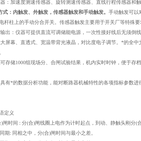
感器：加速度测速传感器、旋转测速传感器、直线行程传感器和
方式：内触发、外触发，传感器触发和手动触发。
手动触发可以
电杆柱上的手动分合开关。传感器触发主要用于开关厂等特殊要
能输出：仪器可提供直流可调储能电源，一次性接好线后无须倒
机大屏幕、直透式、宽温带背光液晶，对比度电子调节。*的全
。
机可存储1000组现场分、合闸试验结果，机内实时时钟，便于存
器具有*的数据分析功能，能对断路器机械特性的各项指标参数进
语定义
合)闸时间
: 分(合)闸线圈上电作为计时起点，到动、静触头刚分(
相同期: 同相之中，分(合)闸时间与最小之差。