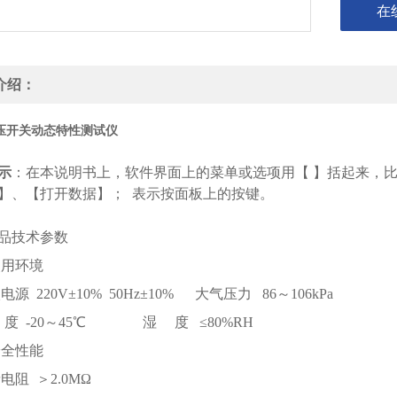
在
介绍：
高压开关动态特性测试仪
示
：在本说明书上，软件界面上的菜单或选项用【 】括起来，
】、【打开数据】； 表示按面板上的按键。
品技术参数
使用环境
入电源
220V±10% 50Hz±10% 大气压力 86～106kPa
度
-20～45℃ 湿 度 ≤80%RH
安全性能
缘电阻
＞2.0MΩ