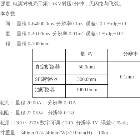
电强度
电源对机壳工频1.5KV耐压1分钟，无闪络与飞弧。
基本参数
间： 量程 0-64000.0ms 分辨率0.1ms 误差≤ 0.1％rdg±0.1
 度： 量程 0-20.00m/s 分辨率 0.01m/s 误差≤1％rdg±
 程： 量程 0-1000mm
量 程
分辨率
真空断路器
50.0mm
0.1mm
SF6断路器
300.0mm
油断路器
1000.0mm
流： 量程 20.00A 分辨率 0.01A
阻： 量程 27.0KΩ 分辨率 0.1Ω
源：DC0～270V数字可调／20A 分辨率 1V 误差≤1％rdg
重量：340mm(L)×240mm(W)×210mm(H) 10kg