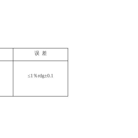
0.01
误 差
≤1％rdg±0.1