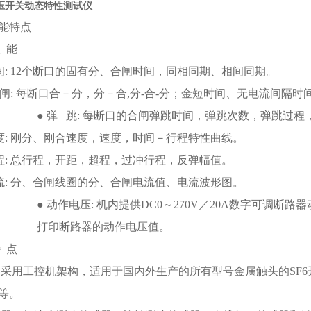
高压开关动态特性测试仪
能特点
性 能
 间: 12个断口的固有分、合闸时间，同相同期、相间同期。
 合闸: 每断口合－分，分－合,分-合-分；金短时间、无电流间隔时
● 弹 跳: 每断口的合闸弹跳时间，弹跳次数，弹跳过
 度: 刚分、刚合速度，速度，时间－行程特性曲线。
 程: 总行程，开距，超程，过冲行程，反弹幅值。
 流: 分、合闸线圈的分、合闸电流值、电流波形图。
● 动作电压: 机内提供DC0～270V／20A数字可调
打印断路器的动作电压值。
特 点
器采用工控机架构，适用于国内外生产的所有型号金属触头的SF6
等。