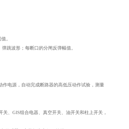
间值。
程，弹跳波形；每断口的分闸反弹幅值。
断路器动作电源，自动完成断路器的高低压动作试验，测量
开关、GIS组合电器、真空开关、油开关和柱上开关，