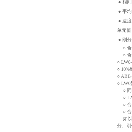
● 相
● 平
● 速
单元值
● 刚
○ 合
○ 合
○ LW8-
○ 10%
○ ABB
○ LW6
○ 同
○ LW
○ 合
○ 合
如
分、刚