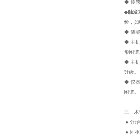
◆ 传
◆
触发
验，如
◆ 储
◆ 主
形图谱
◆ 主
升级。
◆ 仪
图谱。
三、术
● 分(
● 同