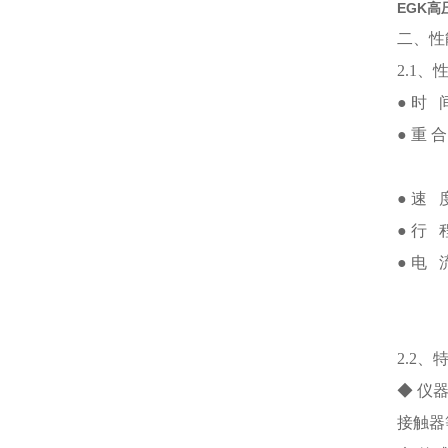
EGK
二、性
2.1、
● 时
● 重
● 速
● 行
● 电
2.2、
◆ 仪
接触器