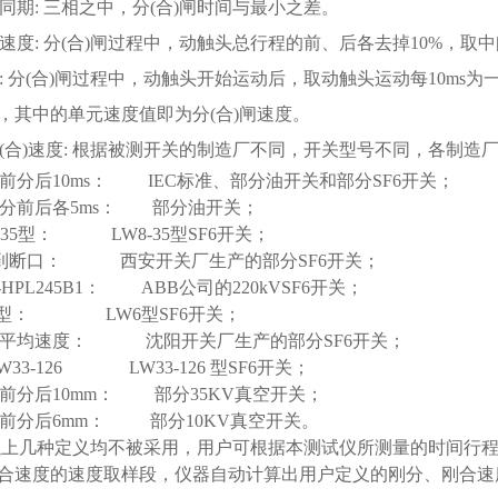
间同期: 三相之中，分(合)闸时间与最小之差。
均速度: 分(合)闸过程中，动触头总行程的前、后各去掉10%，
度: 分(合)闸过程中，动触头开始运动后，取动触头运动每10m
，其中的单元速度值即为分(合)闸速度。
分(合)速度: 根据被测开关的制造厂不同，开关型号不同，各制造
前分后10ms
：
IEC
标准、部分油开关和部分
SF6
开关；
分前后各5ms
： 部分油开关；
35
型：
LW8-35
型
SF6
开关；
到断口： 西安开关厂生产的部分
SF6
开关；
-HPL245B1
：
ABB
公司的
220kVSF6
开关；
型：
LW6
型
SF6
开关；
平均速度： 沈阳开关厂生产的部分SF6
开关；
33-126 LW33-126
型
SF6
开关；
前分后10mm
： 部分
35KV
真空开关；
前分后6mm
： 部分
10KV
真空开关。
以上几种定义均不被采用，用户可根据本测试仪所测量的时间行
合速度的速度取样段，仪器自动计算出用户定义的刚分、刚合速