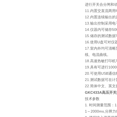
进行开关合分闸和
11.内置交直流两
12.内置连续输出
13.输出控制采用
14.仪器内可储存
15.储存的测试数
16.使用U盘可对
17.室内外均可清
线、电流曲线。
18.高速热敏打印
19.具有可进行10
20.可使用USB
21.测试数据可在
22.简体中文、英
GKC433A高压开
技术参数
1. 时间测量范围：1～
1～2000ms,分辨力0