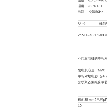
温度：-10℃∽+40
湿度：≤85% RH
电源： 交流50Hz，2
型 号
峰值
ZSVLF-40/1.1
40kV
不同发电机的单相
发电机容量（MW
单相对地电容（μF
交联聚乙烯绝缘单芯
截面积 mm2电容μF
10