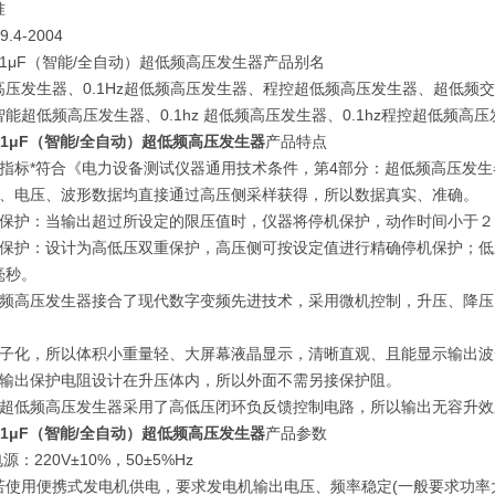
准
9.4-2004
/1.1μF（智能/全自动）超低频高压发生器产品别名
高压发生器、0.1Hz超低频高压发生器、程控超低频高压发生器、超低频
智能超低频高压发生器、0.1hz 超低频高压发生器、0.1hz程控超低
/1.1μF（智能/全自动）超低频高压发生器
产品特点
计指标*符合《电力设备测试仪器通用技术条件，第4部分：超低频高压发
流、电压、波形数据均直接通过高压侧采样获得，所以数据真实、准确。
压保护：当输出超过所设定的限压值时，仪器将停机保护，动作时间小于２
流保护：设计为高低压双重保护，高压侧可按设定值进行精确停机保护；
毫秒。
低频高压发生器接合了现代数字变频先进技术，采用微机控制，升压、降压
电子化，所以体积小重量轻、大屏幕液晶显示，清晰直观、且能显示输出
压输出保护电阻设计在升压体内，所以外面不需另接保护阻。
于超低频高压发生器采用了高低压闭环负反馈控制电路，所以输出无容升效
/1.1μF（智能/全自动）超低频高压发生器
产品参数
源：220V±10%，50±5%Hz
使用便携式发电机供电，要求发电机输出电压、频率稳定(一般要求功率大于3