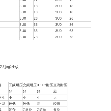
3U0
18
3U0
18
3U0
18
3U0
18
3U0
26
3U0
26
3U0
36
3U0
36
3U0
63
3U0
63
3U0
78
3U0
78
压试验的比较
容
工频耐压
变频耐压
0.1Hz耐压
直流耐压
好
好
好
差
坏性
小
小
小
大
全型
较低
较低
高
较低
线
复杂
Z复杂
Z简单
复杂