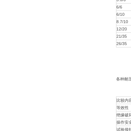
6/6
6/10
8.7/10
12/20
21/35
26/35
各种耐
比较内
等效性
绝缘破
操作安
试验接