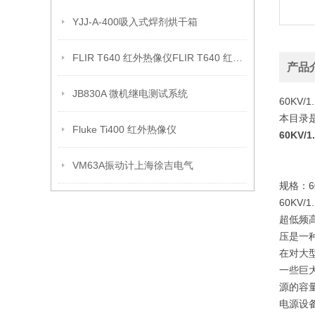
YJJ-A-400吸入式焊剂烘干箱
FLIR T640 红外热像仪FLIR T640 红外热像仪
产品
JB830A 微机继电测试系统
60KV
本目录
Fluke Ti400 红外热像仪
60KV
VM63A振动计上海徐吉电气
规格：6
60KV
超低频
压是一
在对大
一些巨
源的容
电源设