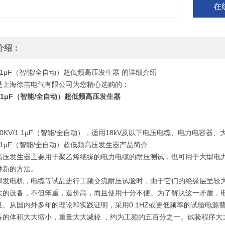
在
介绍：
/1.1μF（智能/全自动）超低频高压发生器 的详细介绍
是上海徐吉电气有限公司为您精心选购的：
/1.1μF（智能/全自动）超低频高压发生器
0KV/1.1μF（智能/全自动），适用18kV及以下电压电缆、电力电容
/1.1μF（智能/全自动）超低频高压发生器产品简介
高压发生器主要用于聚乙烯绝缘的电力电缆的耐压测试，也可用于大型电
种新的方法。
型发电机，电缆等试品进行工频交流耐压试验时，由于它们的绝缘层呈较
大的设备，不但笨重，造价高，而且使用十分不便。为了解决这一矛盾，
量。从国内外多年的理论和实践证明，采用0.1HZ或更低频率的试验电
备的体积大大缩小，重量大大减轻 ，约为工频的五百分之一。试验程序大