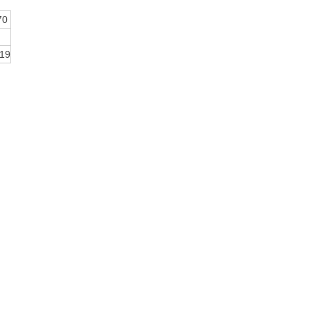
70
.19