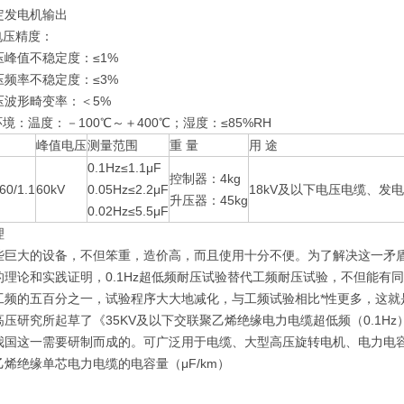
定发电机输出
电压精度：
压峰值不稳定度：≤1%
压频率不稳定度：≤3%
压波形畸变率：＜5%
环境：温度：－100℃～＋400℃；湿度：≤85%RH
峰值电压
测量范围
重 量
用 途
0.1Hz≤1.1μF
控制器：4kg
60/1.1
60kV
0.05Hz≤2.2μF
18kV及以下电压电缆、发
升压器：45kg
0.02Hz≤5.5μF
理
些巨大的设备，不但笨重，造价高，而且使用十分不便。为了解决这一矛
的理论和实践证明，0.1Hz超低频耐压试验替代工频耐压试验，不但能有
工频的五百分之一，试验程序大大地减化，与工频试验相比*性更多，这就
高压研究所起草了《35KV及以下交联聚乙烯绝缘电力电缆超低频（0.1
我国这一需要研制而成的。可广泛用于电缆、大型高压旋转电机、电力电
烯绝缘单芯电力电缆的电容量（μF/km）