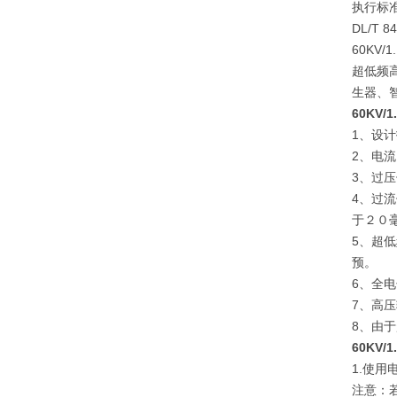
执行标
DL/T 84
60KV
超低频
生器、
60KV
1、设
2、电
3、过
4、过
于２０
5、超
预。
6、全
7、高
8、由
60KV
1.使用电
注意：若