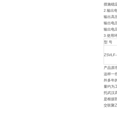
措施稳
2.输出
输出高
输出电
输出电
3.使用
型 号
ZSVLF-
产品原
这样一
外多年
量约为
托武汉
是根据
交联聚乙