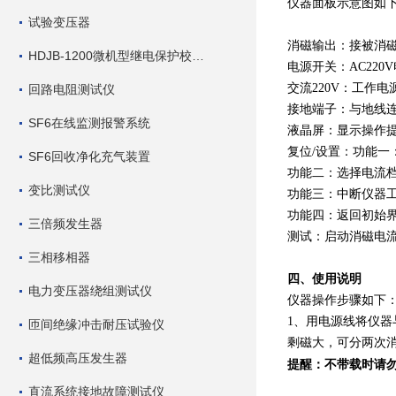
仪器面板示意图如
试验变压器
消磁输出：接被消
HDJB-1200微机型继电保护校验仪
电源开关：AC220
交流220V
：工作电
回路电阻测试仪
接地端子：与地线
SF6在线监测报警系统
液晶屏：显示操作
复位/设置：功能一
SF6回收净化充气装置
功能二：选择电流
变比测试仪
功能三：中断仪器
功能四：返回初始
三倍频发生器
测试：启动消磁电
三相移相器
四、使用说明
电力变压器绕组测试仪
仪器操作步骤如下
1、用电源线将仪器
匝间绝缘冲击耐压试验仪
剩磁大，可分两次消
超低频高压发生器
提醒：
不带载时请
直流系统接地故障测试仪