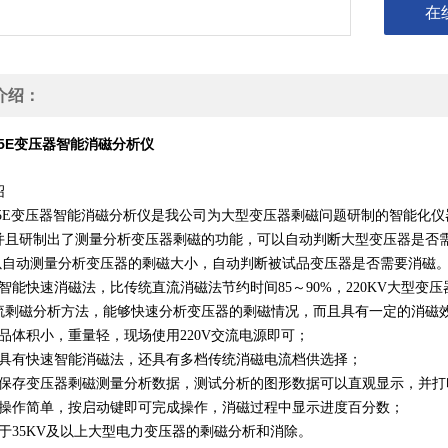
在
介绍：
105E变压器智能消磁分析仪
绍
105E变压器智能消磁分析仪
是我公司为大型变压器剩磁问题研制的智能化仪
并且研制出了测量分析变压器剩磁的功能，可以自动判断大型变压器是否
自动测量分析变压器的剩磁大小，自动判断被试品变压器是否需要消磁
智能快速消磁法，比传统直流消磁法节约时间85
～90
%
，220KV大型变
流剩磁分析方法，能够快速分析变压器的剩磁情况，而且具有一定的消磁
产品体积小，重量轻，现场使用220V交流电源即可；
仅具有快速智能消磁法，还具有多档传统消磁电流档供选择；
以保存变压器剩磁测量分析数据，测试分析的图形数据可以直观显示，并打
有操作简单，按启动键即可完成操作，消磁过程中显示进度百分数；
用于35KV及以上大型电力变压器的剩磁分析和消除。