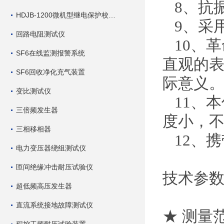
8、
抗
HDJB-1200微机型继电保护校验仪
9、采
回路电阻测试仪
10、
SF6在线监测报警系统
直观的
SF6回收净化充气装置
际意义
变比测试仪
11、
三倍频发生器
度小，
三相移相器
12、
携
电力变压器绕组测试仪
匝间绝缘冲击耐压试验仪
技术参
超低频高压发生器
直流系统接地故障测试仪
★ 测量范