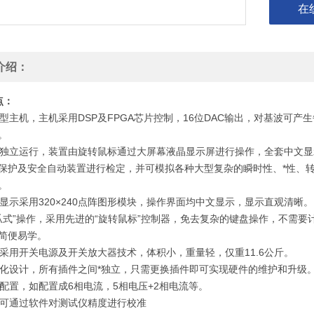
在
介绍：
点：
型主机，主机采用DSP及FPGA芯片控制，16位DAC输出，对基波可产生
。
机独立运行，装置由旋转鼠标通过大屏幕液晶显示屏进行操作，全套中文
护及安全自动装置进行检定，并可模拟各种大型复杂的瞬时性、*性、转
。
晶显示采用320×240点阵图形模块，操作界面均中文显示，显示直观清晰。
傻瓜式”操作，采用先进的“旋转鼠标”控制器，免去复杂的键盘操作，不需要
便易学。
机采用开关电源及开关放大器技术，体积小，重量轻，仅重11.6公斤。
块化设计，所有插件之间*独立，只需更换插件即可实现硬件的维护和升级
意配置，如配置成6相电流，5相电压+2相电流等。
户可通过软件对测试仪精度进行校准