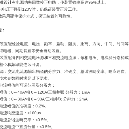
标准设计有电源功率因数校正电路，使装置效率高达95%以上。
电电压下降到120V时，仍保证装置正常工作。
功放采用硬件保护方式，保证装置的可靠性。
能：
验装置能检验电流、电压、频率、差动、阻抗、距离、方向、中间、时间
电器、同期装置等安全自动装置。
验装置配备四相交流电压源和三相交流电流源，每相电压、电流源分别构
位和频率能连续可调。
流源：交流电流源输出幅值的分辨力、准确度、总谐波畸变率、响应速度
术参数同时满足以下要求。
流幅值的可调范围及分辨力：
：0～40A/相 0～120A/三相并联 分辩力：1mA
：0～30A/相 0～90A/三相并联 分辩力：2mA
流幅值的准确度：0.2%。
流响应速度：<160μs
流总谐波畸变率：<0.5%。
流电流中直流分量：<0.5%。