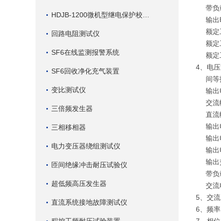
带负载能
HDJB-1200微机型继电保护校验仪
输出时
额定工
回路电阻测试仪
额定工
SF6在线监测报警系统
额定工
4、电
SF6回收净化充气装置
间等技
变比测试仪
输出电
交流幅值
三倍频发生器
直流幅值
输出电
三相移相器
输出电
电力变压器绕组测试仪
输出电
输出交
匝间绝缘冲击耐压试验仪
带负载
超低频高压发生器
交流电
5、交
直流系统接地故障测试仪
6、频率：