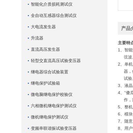
智能化介质损耗测试仪
全自动互感器综合测试仪
大电流发生器
产品
升流器
主要特
直流高压发生器
1、智能
弦波
轻型交直流高压试验变压器
2、单
器，保
继电器综合试验装置
试验
继电保护试验箱
3、液
4、“
微电脑继电保护校验仪
作，简
六相微机继电保护测试仪
5、整
6、模
微机继电保护测试仪
7、随
变频串联谐振试验变压器
8、用