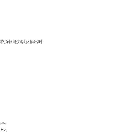
、带负载能力以及输出时
μs。
1Hz。