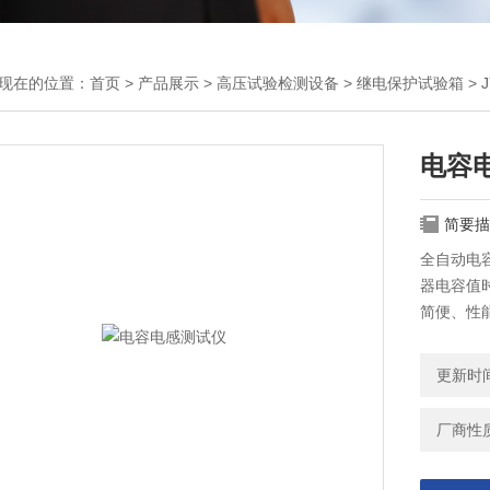
现在的位置：
首页
>
产品展示
>
高压试验检测设备
>
继电保护试验箱
> 
电容
简要描
全自动电
器电容值
简便、性
量单元还
功效。
更新时间：
JY670
厂商性