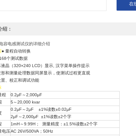
在
介绍：
00电容电感测试仪的详细介绍
绍
● 量程自动转换
7168个测试数据
幕液晶（320×240 LCD）显示, 汉字菜单操作提示
现波形和测量处理数据同屏显示，使测试过程更直观
有设置、校正和调试功能
标
量程
0.2μF～2,000μF
围
5～20,000 kvar
0.2μF～2μF ±1%读数±0.02μF
度
2μF～2,000μF ±1%读数±2个字
程
1mH～9.99H； 测量精度：±1.5%读数±2个字
量电压
AC 26V/500VA；50Hz