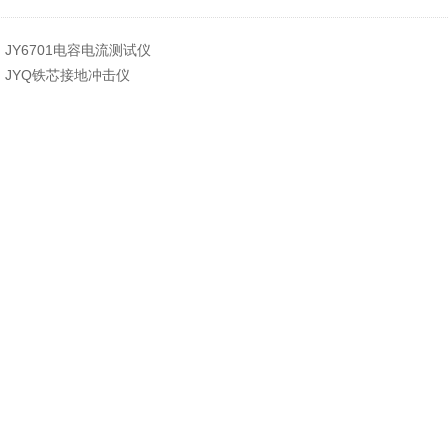
：
JY6701电容电流测试仪
：
JYQ铁芯接地冲击仪