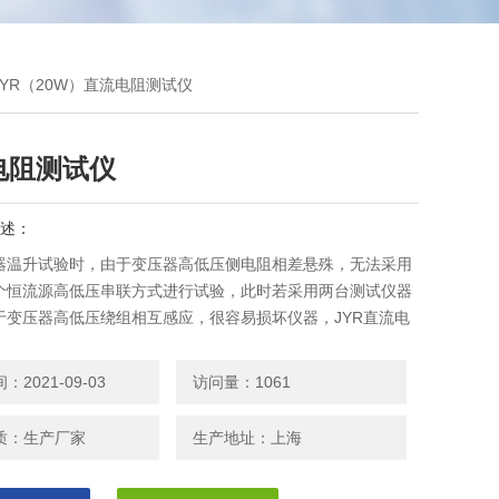
JYR（20W）直流电阻测试仪
电阻测试仪
述：
器温升试验时，由于变压器高低压侧电阻相差悬殊，无法采用
个恒流源高低压串联方式进行试验，此时若采用两台测试仪器
于变压器高低压绕组相互感应，很容易损坏仪器，JYR直流电
（20W）采用双恒流源设计，CPU程控充电放电顺序及*的保
非常适合高低压绕组相差悬殊的变压器温升试验。
2021-09-03
访问量：1061
质：生产厂家
生产地址：上海