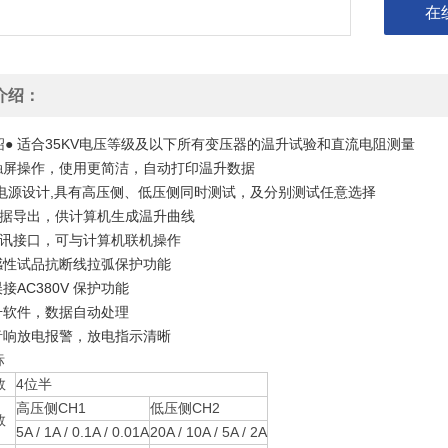
在
介绍：
绍
● 适合35KV电压等级及以下所有变压器的温升试验和直流电阻测量
色触屏操作，使用更简洁，自动打印温升数据
的双电源设计,具有高压侧、低压侧同时测试，及分别测试任意选择
盘数据导出，供计算机生成温升曲线
5通讯接口，可与计算机联机操作
有感性试品抗断线拉弧保护功能
误接AC380V 保护功能
温升软件，数据自动处理
有音响放电报警，放电指示清晰
标
数
4位半
高压侧CH1
低压侧CH2
数
5A / 1A / 0.1A / 0.01A
20A / 10A / 5A / 2A