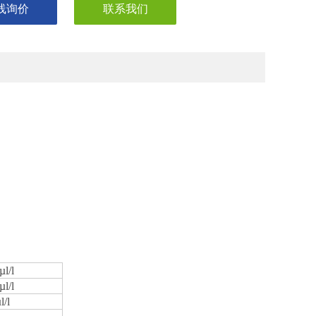
线询价
联系我们
µl/l
µl/l
/l