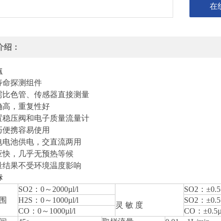
在
介绍：
点
寿命探测组件
需比色管、传感器直接测量
确高，重复性好
置稳压阀和电子质量流量计
巧便携容易使用
电电池供电，交直流两用
应快，几乎无预热等候
量结果不受环境温度影响
标
SO2：0～2000µl/l
SO2：±0.5
围
H2S：0～1000µl/l
SO2：±0.5
灵 敏 度
CO：0～1000µl/l
CO：±0.5µl