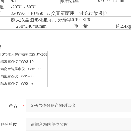
间
45s
取样流量
0.01～1L/min
度
-20℃～50℃
源
220VAC±10%50Hz, 交直流两用：过充过放保护
示
超大液晶图形化显示，分辨率0.1% SF6
258*240*88mm
重 量
约2.4kg
品
 SF6气体分解产物测试仪 JY-208
0精密露点仪 JYWS-10
09精密智能露点仪 JYWS-09
8精密露点仪 JYWS-08
7精密露点仪 JYWS-07
产品：
您的单位：