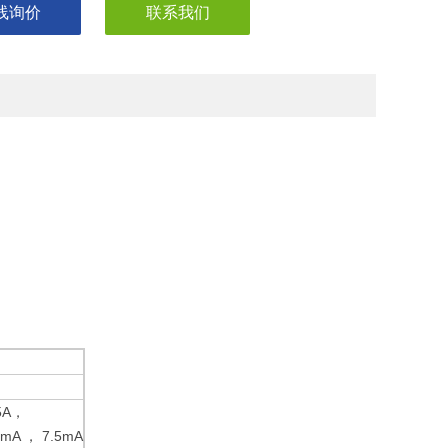
线询价
联系我们
.5A，
mA ， 7.5mA