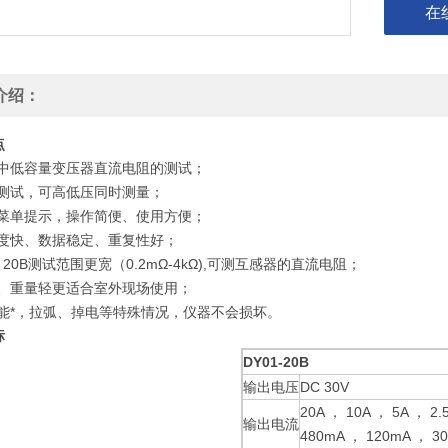
在
介绍：
点
于中低容量变压器直流电阻的测试；
道测试，可高低压同时测量；
文菜单提示，操作简便、使用方便；
速度快、数据稳定、重复性好；
1－20B测试范围更宽（0.2mΩ-4kΩ),可测互感器的直流电阻；
小、重量轻更适合室外现场使用；
功能*，拉弧、掉电等特殊情况，仪器不会损坏。
标
DY01-20B
输出电压
DC 30V
20A ， 10A ， 5A ， 2
输出电流
480mA ， 120mA ， 30