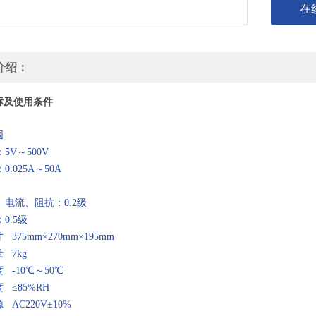
在
介绍：
标及使用条件
围
V～500V
.025A～50A
度
电流、阻抗：0.2级
0.5级
375mm×270mm×195mm
 7kg
 -10℃～50℃
 ≤85%RH
AC220V±10%