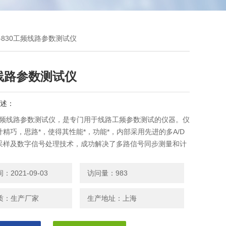
C-830工频线路参数测试仪
线路参数测试仪
述：
30工频线路参数测试仪，是专门用于线路工频参数测试的仪器。仪
精巧，思路*，使得其性能*，功能*，内部采用先进的多A/D
采样及数字信号处理技术，成功解决了多路信号同步测量和计
。仪器采用大屏幕液晶显示，中文菜单提示，操作非常简单，
热敏打印机，并设计有存储功能，方便数据的存储和打印。仪
2021-09-03
访问量：983
、重量轻，便于携带进行户外作业，大大减轻了试验人员的劳
提
质：生产厂家
生产地址：上海