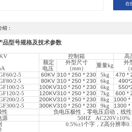
在
介绍：
产品型号规格及技术参数
 KV
控制箱
高
额定
外型尺寸
外
重量kg
流mA
（mm）
（
电压
GF60/2-5
60KV
310 * 250 * 230
5kg
470 * 
GF80/2-5
80KV
310 * 250 * 230
6kg
490*
GF100/2-5
100KV
310 * 250 * 230
6kg
550*
GF120/2-5
120KV
310 * 250 * 230
7kg
600 * 
GF200/2-5
200KV
310 * 250 * 230
8kg
1000 *
GF300/2-5
300KV
310 * 250 * 230
9kg
1300 *
极性
负电压极性，零电压启动，线性
电源
50HZ AC220V
±10%
测
0.5%
±1个字，Z高分辨率0.
差