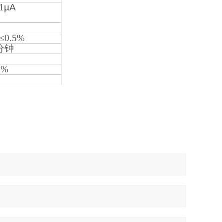
1
µA
0.5%
分钟
0%