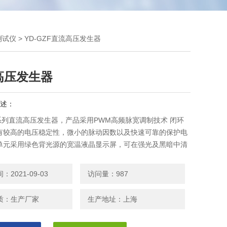
测试仪
> YD-GZF直流高压发生器
高压发生器
述：
F系列直流高压发生器，产品采用PWM高频脉宽调制技术 闭环
有较高的电压稳定性，微小的脉动因数以及快速可靠的保护电
单元采用绿色背光源的宽温液晶显示屏，可在强光及黑暗中清
据。高压单元选用杜邦新型填充材料，使产品性能更加稳定可
广泛使用于发电供电部门、输变电工程公司及大型厂矿企业的
2021-09-03
访问量：987
验及科研院所作为直流高压稳压电源。
质：生产厂家
生产地址：上海