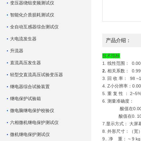
变压器绕组变频测试仪
智能化介质损耗测试仪
全自动互感器综合测试仪
大电流发生器
产品介绍：
升流器
技术指标
直流高压发生器
1. 线性范围：
0.0
2.
相关系数：
0.9
轻型交直流高压试验变压器
3. 回 收 率：
98 ~
4. Z小分辨率：
0.0
继电器综合试验装置
5
.
重 复 性 ：
2~5
继电保护试验箱
6. 测量准确度：
酸值在
0.0
微电脑继电保护校验仪
酸值在
0. 
六相微机继电保护测试仪
7.
显示方式： 大屏
8. 外形尺寸：（宽
微机继电保护测试仪
9.
. 净 重： ~
9 kg