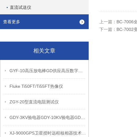
直流试送仪
查看更多
上一篇：
BC-70
下一篇：
BC-70
相关文章
GYF-10高压放电棒GD供应高压数字声光验电器的详细信息
Fluke Ti50FT/Ti55FT热像仪
ZGY-20型直流电阻测试仪
GDY-3KV验电器GDY-10KV验电器GDY型验电
XJ-9000GPS卫星授时远程核相器技术参数