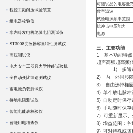
可测试品的电容量
程控工频耐压试验装置
数字滤波
试验电源频率范围
继电器校验仪
抗冲击电压能力
水内冷发电机绝缘电阻测试仪
电源
ST3008变压器容量特性测试仪
三、主要功能
高压测试仪
1
、基本功能特点
超声高频超高频
电力安全工器具力学性能试验机
1)
多通
2)
内、外同步
全自动变比组别测试仪
3)
自由选择椭
蓄电池负载测试仪
4)
单个放电脉冲
接地电阻测试仪
5)
自动定时保存
6)
手动随时保存
智能电能表校验仪
7)
可重新显示、
智能用电稽查仪
8)
增益范围：各
9)
可对特殊或随