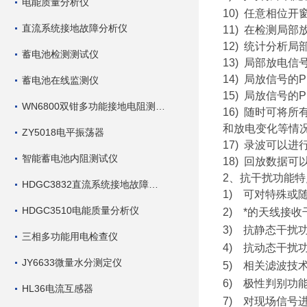
电能质量分析仪
10)
任意相位开窗
直流系统接地故障分析仪
11)
在检测局部
12)
统计分析局
蓄电池检测测试仪
13)
局部放电信
14)
局放信号的P
蓄电池在线监测仪
15)
局放信号的P
WN6800双钳多功能接地电阻测试仪
16)
随时可将所
和放电变化等情
ZY5018电平振荡器
17)
录波可以进
智能蓄电池内阻测试仪
18)
回放数据可
2
、抗干扰功能特
HDGC3832直流系统接地故障查找仪
1)
可对特殊或
HDGC3510电能质量分析仪
2)
*的天线接
3)
抗静态干扰
三相多功能用电检查仪
4)
抗动态干扰
JY6633微量水分测定仪
5)
相关滤波技
6)
极性判别功
HL36电流互感器
7)
对现场信号