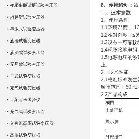
6
、便携移动：
适
变频串联谐振试验变压器
二、技术
参数
超轻型试验变压器
1
、使用条件
1.1
环境温度：-1
串激式试验变压器
1.2
相对湿度：≤9
油浸试验变压器
1.3
设有一可靠接
1.4
现场接地电阻：0
油浸式试验变压器
1.5
电源电压的波形
无局放试验变压器
上。
2
、技术性能
干式试验变压器
2.1
校准脉冲发生器
频率范围：50Hz～
充气试验变压器
2.2
产品构成
工频耐压试验仪
项目
主处理机
充气式试验变压器
显示屏
交直流高压试验变压器
高压试验变压器
外部接口