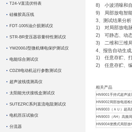
T24-V直流伏特表
8)
小波消噪和
9)
局部放电智
硅橡胶高压线
3
、测试结果分析
FDT-1005油介损测试仪
1)
对局部放电
2)
可静态、动
STR-BR变压器容量特性测试仪
3)
二维和三维
YW2000J型微机继电保护测试仪
4
、报告自动生成
1)
任意存贮、
电能综合测试仪
2)
任意存贮、
CDZ8电动机运行参数测试仪
超声波线缆测高仪
相关产品
太阳能光伏接线盒测试仪
HN9001手持式超声波
HN9002局部放电巡检仪
SUTEZRC系列直流电阻测试仪
HN9003（ＡＵ）超高
电机匝压试验仪
HN9003（AH）高频局
HN9004便携式局部放
分流器