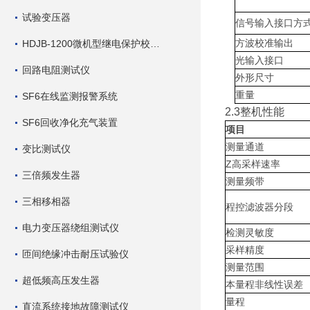
试验变压器
信号输入接口方
方波校准输出
HDJB-1200微机型继电保护校验仪
光输入接口
回路电阻测试仪
外形尺寸
重量
SF6在线监测报警系统
2.3
整机性能
SF6回收净化充气装置
项目
测量通道
变比测试仪
Z高采样速率
三倍频发生器
测量频带
三相移相器
程控滤波器分段
电力变压器绕组测试仪
检测灵敏度
采样精度
匝间绝缘冲击耐压试验仪
测量范围
超低频高压发生器
本量程非线性误差
量程
直流系统接地故障测试仪