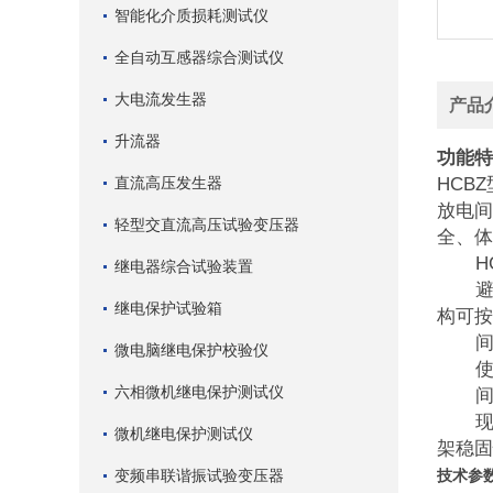
智能化介质损耗测试仪
全自动互感器综合测试仪
大电流发生器
产品
升流器
功能特
直流高压发生器
HCB
放电间
轻型交直流高压试验变压器
全、体
HC
继电器综合试验装置
避雷
继电保护试验箱
构可按
间隙
微电脑继电保护校验仪
使用
六相微机继电保护测试仪
间隙
现场
微机继电保护测试仪
架稳固
变频串联谐振试验变压器
技术参