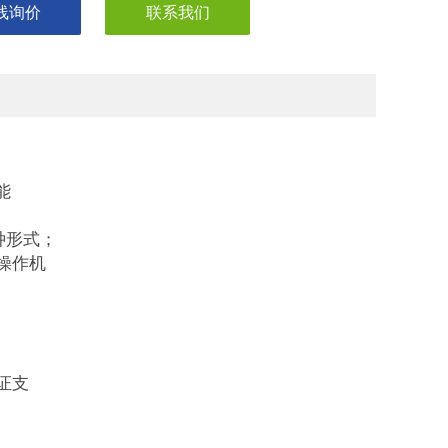
线询价
联系我们
、
能
种形式；
操作机
证支