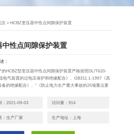
试仪
> HCBZ变压器中性点间隙保护装置
器中性点间隙保护装置
述：
的HCBZ型变压器中性点间隙保护装置严格按照DL/T620-
交流电气装置的过电压保护和绝缘配合》、GB311.1-1997《高
设备的绝缘配合》、“《防止电力生产重大事故的25项重点要
教材"中有关棒间隙的技术要求等国家及行业标准的有关规定进
造。适用于110kV和220kV有效接地系统中不接地变压器的
2021-09-03
访问量：914
电压保护。
质：生产厂家
生产地址：上海