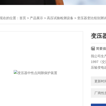
现在的位置：
首页
>
产品展示
>
高压试验检测设备
>
变压器变比组别测
变压
简要描
我公司生产
1997《
压输变电
求》辅导
行设计、制
更新时间：
中性点过
厂商性