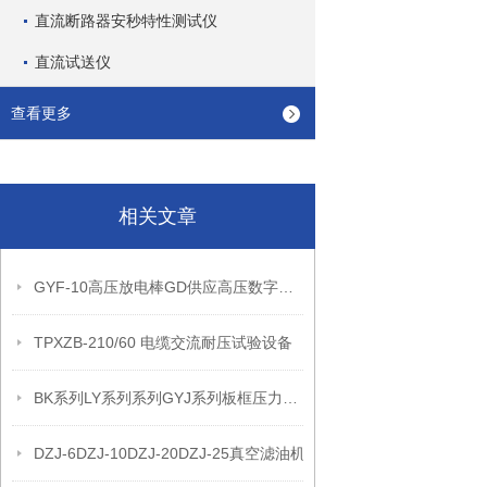
直流断路器安秒特性测试仪
直流试送仪
查看更多
相关文章
GYF-10高压放电棒GD供应高压数字声光验电器的详细信息
TPXZB-210/60 电缆交流耐压试验设备
BK系列LY系列系列GYJ系列板框压力式滤油机
DZJ-6DZJ-10DZJ-20DZJ-25真空滤油机