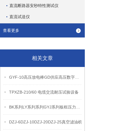
直流断路器安秒特性测试仪
直流试送仪
查看更多
相关文章
GYF-10高压放电棒GD供应高压数字声光验电器的详细信息
TPXZB-210/60 电缆交流耐压试验设备
BK系列LY系列系列GYJ系列板框压力式滤油机
DZJ-6DZJ-10DZJ-20DZJ-25真空滤油机