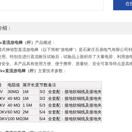
在
介绍：
0kv直流放电棒（杆）
产品概述：
便携式伸缩型直流放电棒（以下简称“放电棒”）是石家庄百鼎电气有限公
使用。特别在进行直流耐压试验后，试验品上面积存了大量电荷，利用放
身安全。本产品具有使用方便、便于携带、质量轻、安全可靠等特点是高电
10kv直流放电棒（杆）
主要技术参数：
号
电阻值
展开长度
节数
备注
KV
30MΩ
1M
3/2
全套配：接地软铜线及接地夹
0KV
40 MΩ
1M
3/2
全套配：接地软铜线及接地夹
5KV
40 MΩ
1.5M
5/3
全套配：接地软铜线及接地夹
0KV
60 MΩ
2M
5/4
全套配：接地软铜线及接地夹
0KV
100 MΩ
3M
5/4
全套配：接地软铜线及接地夹