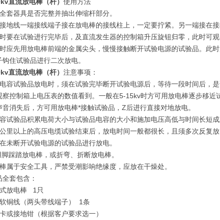
10kv直流放电棒（杆）
使用方法
查全套器具是否完整并抽出伸缩杆部分。
将接地线一端接线端子接在放电棒的接线柱上，一定要拧紧。另一端接在
电时要在试验进行完毕后，及直流发生器的控制箱升压旋钮归零，此时可观察控
电时应先用放电棒前端的金属尖头，慢慢接触断开试验电源的试验品。此
子钩住试验品进行二次放电。
10kv直流放电棒（杆）
注意事项：
大电容试验品放电时，须在试验完毕断开试验电源后，等待一段时间后，
观察控制箱上电压表的数值看到。一般在5-15kv时方可用放电棒逐步移
声音消失后，方可用放电棒*接触试验品，Z后进行直接对地放电。
电容试验品积累电荷大小与试验品电容的大小和施加电压高低与时间长短成
几公里以上的高压电缆试验结束后，放电时间一般都很长，且须多次反复
禁在未断开试验电源的试验品进行放电。
禁用脚踩踏放电棒，或折弯、折断放电棒。
电棒属于安全工具，严禁受潮影响绝缘度，应放在干燥处。
品全套包含：
式放电棒 1只
地软铜线（两头带线端子） 1条
地卡或接地钳（根据客户要求选一）