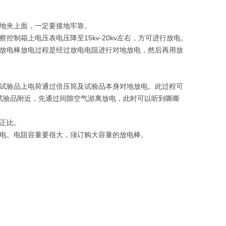
接地夹上面，一定要接地牢靠。
制箱上电压表电压降至15kv-20kv左右，方可进行放电。
时放电棒放电过程是经过放电电阻进行对地放电，然后再用放
是试验品上电荷通过倍压筒及试验品本身对地放电。此过程可
近试验品附近，先通过间隙空气游离放电，此时可以听到嘶嘶
正比。
放电。电阻容量要很大，须订购大容量的放电棒。