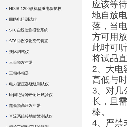
应该等
HDJB-1200微机型继电保护校验仪
地自放
回路电阻测试仪
落，当电
SF6在线监测报警系统
方可用
SF6回收净化充气装置
此时可听
变比测试仪
将试品
三倍频发生器
2、大电
三相移相器
高低与
电力变压器绕组测试仪
3、对几
匝间绝缘冲击耐压试验仪
长，且
超低频高压发生器
棒。
直流系统接地故障测试仪
4、严