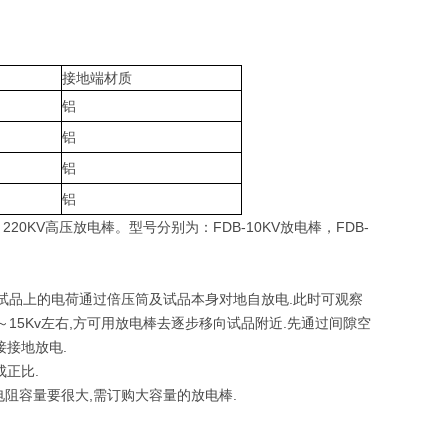
接地端材质
铝
铝
铝
铝
20KV高压放电棒。型号分别为：FDB-10KV放电棒，FDB-
,使试品上的电荷通过倍压筒及试品本身对地自放电.此时可观察
15Kv左右,方可用放电棒去逐步移向试品附近.先通过间隙空
接接地放电.
正比.
电阻容量要很大,需订购大容量的放电棒.