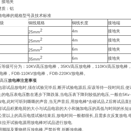
：接地夹
材质：铝
放电棒的规格型号及技术标准
级
铜线规格
铜线长度
接地端
2
4m
接地夹
25mm
2
4m
接地夹
25mm
2
6m
接地夹
25mm
2
6m
接地夹
35mm
等级可分为：10KV高压放电棒，35KV高压放电棒，110KV高压放电棒，2
放电棒，FDB-110KV放电棒，FDB-220KV放电棒。
高压
放电棒注意事项
对大电容试品放电时,须在试验完毕后,断开试验电源后,应该等待一段时间后
上的电压表电压数在逐步下降跌落,当电压表下降到较低的电压,一般在5Kv～
电,此时可听到嘶嘶的声音,当无声音后,用放电棒*去碰试品,Z后将试品直
大电容试品积累电荷的大小与试品电容的大小和施加电压的高低与时间的长短成
几公里以上的高压电缆试验结束后,放电时间一般都很长,且需多次反复放电.
禁未拉开试验电源用放电棒对试品进行放电.
禁用脚踩及重物挤压放电棒,严禁折弯,折断放电棒.