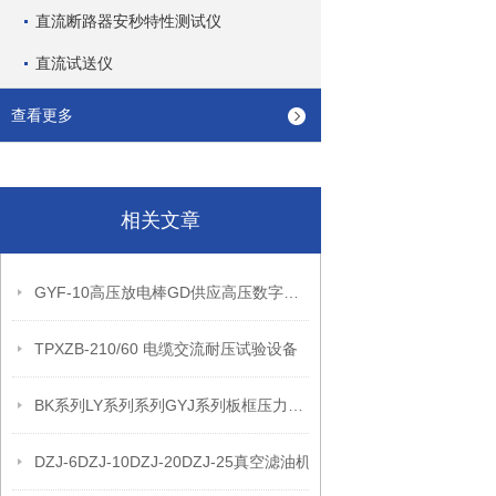
直流断路器安秒特性测试仪
直流试送仪
查看更多
相关文章
GYF-10高压放电棒GD供应高压数字声光验电器的详细信息
TPXZB-210/60 电缆交流耐压试验设备
BK系列LY系列系列GYJ系列板框压力式滤油机
DZJ-6DZJ-10DZJ-20DZJ-25真空滤油机