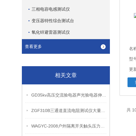
三相电容电感测试仪
变压器特性综合测试台
氧化锌避雷器测试仪
查看更多
名
型
更新
相关文章
GD35kv高压交流验电器声光验电器伸缩验电器
共 
ZGF310B三通道直流电阻测试仪大量供应
WAGYC-2008户外隔离开关触头压力测试上海徐吉电气