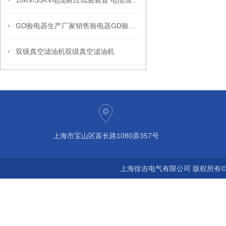
10KV/35KV电缆耐压试验装置 电缆谐振试验装置
GD验电器生产厂家销售验电器GD验电器加工厂家定做加工验电器
双级真空滤油机双级真空滤油机
上海市宝山区富长路1080弄357号
上海徐吉电气有限公司 版权所有©2