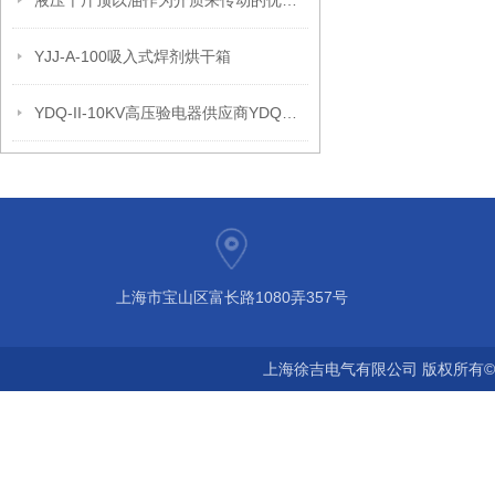
液压千斤顶以油作为介质来传动的优缺点
YJJ-A-100吸入式焊剂烘干箱
YDQ-II-10KV高压验电器供应商YDQ—Ⅱ型验电器
上海市宝山区富长路1080弄357号
上海徐吉电气有限公司 版权所有©2