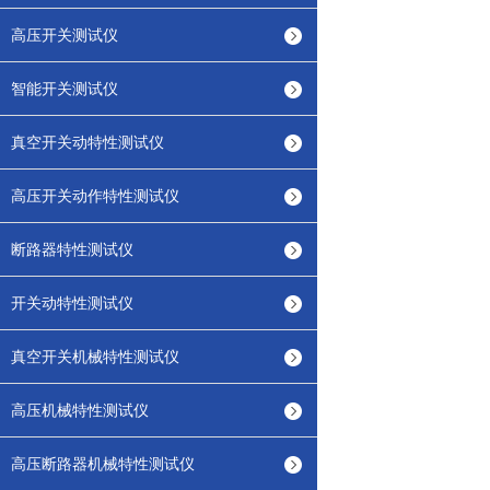
高压开关测试仪
智能开关测试仪
真空开关动特性测试仪
高压开关动作特性测试仪
断路器特性测试仪
开关动特性测试仪
真空开关机械特性测试仪
高压机械特性测试仪
高压断路器机械特性测试仪