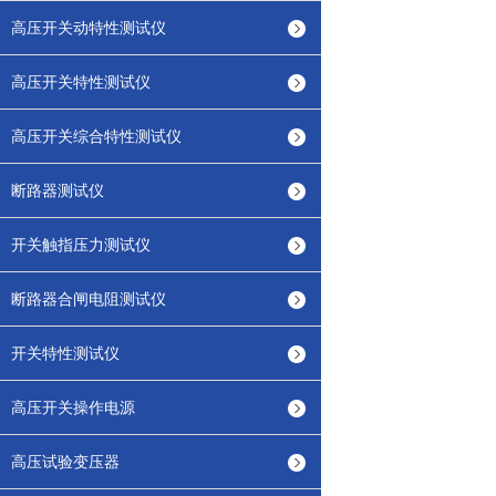
高压开关动特性测试仪
高压开关特性测试仪
高压开关综合特性测试仪
断路器测试仪
开关触指压力测试仪
断路器合闸电阻测试仪
开关特性测试仪
高压开关操作电源
高压试验变压器