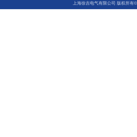
上海徐吉电气有限公司 版权所有©2