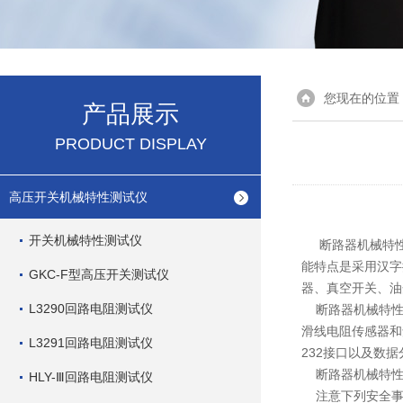
您现在的位置
产品展示
PRODUCT DISPLAY
高压开关机械特性测试仪
开关机械特性测试仪
断路器机械特性
能特点是采用汉字
GKC-F型高压开关测试仪
器、真空开关、油
L3290回路电阻测试仪
断路器机械特性
滑线电阻传感器和
L3291回路电阻测试仪
232接口以及数
断路器机械特性
HLY-Ⅲ回路电阻测试仪
注意下列安全事