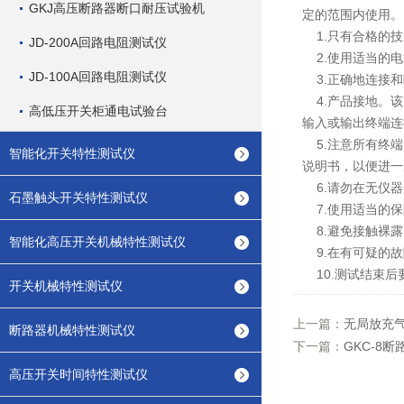
GKJ高压断路器断口耐压试验机
定的范围内使用。
1.只有合格的技
JD-200A回路电阻测试仪
2.使用适当的电
JD-100A回路电阻测试仪
3.正确地连接和
4.产品接地。该
高低压开关柜通电试验台
输入或输出终端连
5.注意所有终端
智能化开关特性测试仪
说明书，以便进一
6.请勿在无仪器
石墨触头开关特性测试仪
7.使用适当的保
8.避免接触裸露
智能化高压开关机械特性测试仪
9.在有可疑的故
10.测试结束后
开关机械特性测试仪
上一篇：
无局放充
断路器机械特性测试仪
下一篇：
GKC-8
高压开关时间特性测试仪