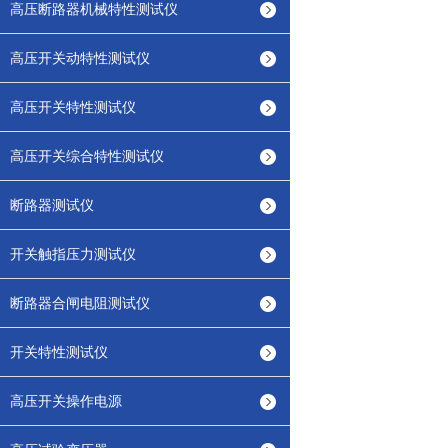
高压断路器机械特性测试仪
高压开关动特性测试仪
高压开关特性测试仪
高压开关综合特性测试仪
断路器测试仪
开关触指压力测试仪
断路器合闸电阻测试仪
开关特性测试仪
高压开关操作电源