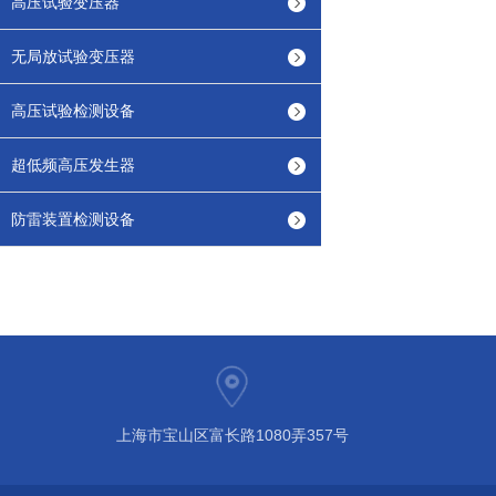
高压试验变压器
无局放试验变压器
高压试验检测设备
超低频高压发生器
防雷装置检测设备
上海市宝山区富长路1080弄357号