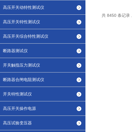
高压开关动特性测试仪
共 8450 条记录，
高压开关特性测试仪
高压开关综合特性测试仪
断路器测试仪
开关触指压力测试仪
断路器合闸电阻测试仪
开关特性测试仪
高压开关操作电源
高压试验变压器