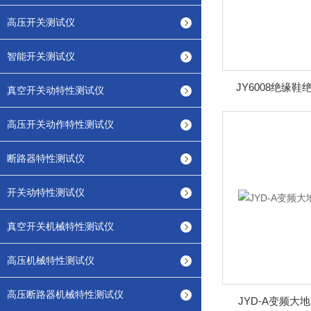
高压开关测试仪
智能开关测试仪
JY6008绝缘
真空开关动特性测试仪
高压开关动作特性测试仪
断路器特性测试仪
开关动特性测试仪
真空开关机械特性测试仪
高压机械特性测试仪
高压断路器机械特性测试仪
JYD-A变频