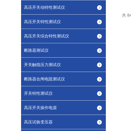
高压开关动特性测试仪
共 8
高压开关特性测试仪
高压开关综合特性测试仪
断路器测试仪
开关触指压力测试仪
断路器合闸电阻测试仪
开关特性测试仪
高压开关操作电源
高压试验变压器