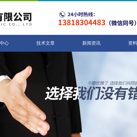
中心
技术文章
新闻资讯
资