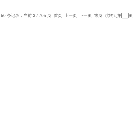
450 条记录，当前 3 / 705 页
首页
上一页
下一页
末页
跳转到第