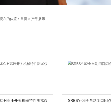
现在的位置：
首页
>
产品展示
KC-H高压开关机械特性测试仪
SRBSY-02全自动闭口闪